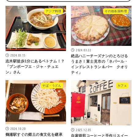
アジア料理
その他各国料理
2024.03.22
2024.03.15
絶品ハニーチーズナンのとろける
志木駅徒歩1分にあるベトナム！？
うまさ！富士見市の「ネパール・
「ブンボーフエ・ジャ・チュエ
インドレストラン＆バー クオリ
ン」さん
ティ」
そば・うどん
カフェ
2024.10.20
2025.12.05
鶴瀬駅すぐの郷土の食文化を継承
自家焙煎コーヒーと手作りスイー