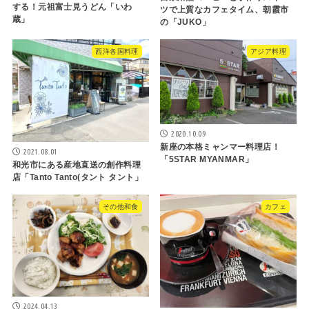
する！元祖富士見うどん「いわ
ツで上質なカフェタイム、朝霞市
蔵」
の「JUKO」
西洋各国料理
アジア料理
2020.10.09
新座の本格ミャンマー料理店！
2021.08.01
「5STAR MYANMAR」
和光市にある産地直送の創作料理
店「Tanto Tanto(タント タント」
その他和食
カフェ
2024.04.13