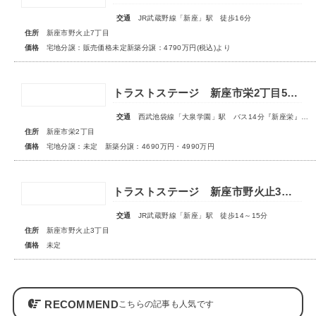
交通
JR武蔵野線「新座」駅 徒歩16分
住所
新座市野火止7丁目
価格
宅地分譲：販売価格未定新築分譲：4790万円(税込)より
トラストステージ 新座市栄2丁目5期 全9区画 宅地分譲：◇販売予告◇新築分譲：◆販売開始◆
交通
西武池袋線「大泉学園」駅 バス14分『新座栄』停歩5～6分
住所
新座市栄2丁目
価格
宅地分譲：未定 新築分譲：4690万円・4990万円
トラストステージ 新座市野火止3丁目55期 全15区画■第一期分譲 販売予告■
交通
JR武蔵野線「新座」駅 徒歩14～15分
住所
新座市野火止3丁目
価格
未定
RECOMMEND