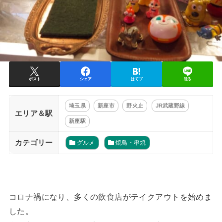
ポスト
シェア
はてブ
送る
埼玉県
新座市
野火止
JR武蔵野線
エリア＆駅
新座駅
カテゴリー
グルメ
焼鳥・串焼
コロナ禍になり、多くの飲食店がテイクアウトを始めま
した。