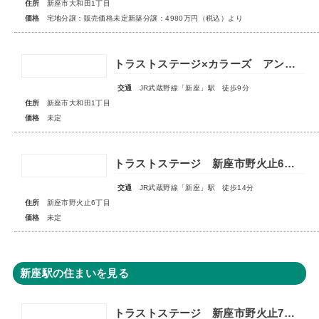
住所
新座市大和田1丁目
価格
宅地分譲：販売価格未定新築分譲：4980万円（税込）より
トラストステージ×カラーズ アンドプラス新座市大和田1丁目21期 全3棟 ◆販売予告◆
交通
JR武蔵野線「新座」駅 徒歩9分
住所
新座市大和田1丁目
価格
未定
トラストステージ 新座市野火止6丁目41期 全19棟■販売予告■◆第4期 最終分譲 スマイルハウスプロジェクト特別仕様 全3棟◆
交通
JR武蔵野線「新座」駅 徒歩14分
住所
新座市野火止6丁目
価格
未定
新座駅の住まいを見る
トラストステージ 新座市野火止7丁目51期 全26区画◆第1期分譲3次販売 宅地分譲 販売予告◆◆第2期分譲1次販売 新築分譲住宅 販売開始◆