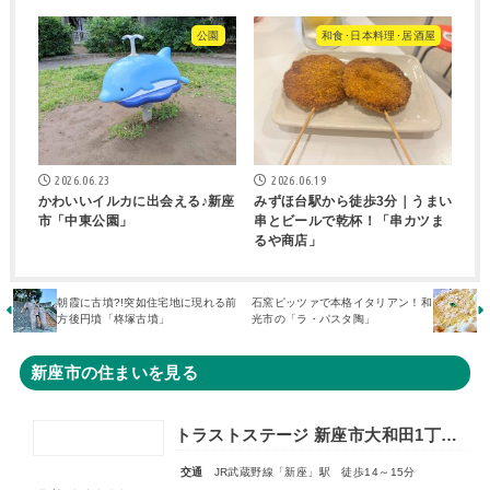
公園
和食･日本料理･居酒屋
2026.06.23
2026.06.19
かわいいイルカに出会える♪新座
みずほ台駅から徒歩3分｜うまい
市「中東公園」
串とビールで乾杯！「串カツま
るや商店」
朝霞に古墳?!突如住宅地に現れる前
石窯ピッツァで本格イタリアン！和
方後円墳「柊塚古墳」
光市の「ラ・パスタ陶」
新座市の住まいを見る
トラストステージ 新座市大和田1丁目19期 全24区画◆第3期分譲 新築分譲住宅 販売開始◆◆第4期分譲 2次販売 宅地分譲 販売予告◆
交通
JR武蔵野線「新座」駅 徒歩14～15分