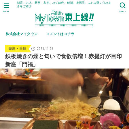
朝霞、志木、新座、和光、みずほ台、鶴瀬、上福岡、ふじみ野の住みよ
さをご紹介
MENU
SEARCH
株式会社マイタウン
コメントはコチラ
2021.11.06
焼鳥・串焼
鉄板焼きの煙と匂いで食欲倍増！赤提灯が目印
新座「門福」